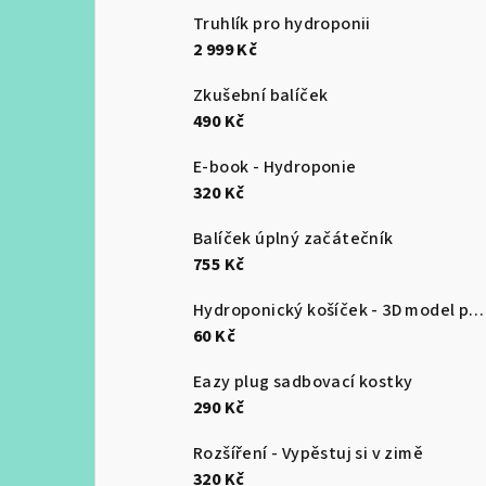
Truhlík pro hydroponii
2 999 Kč
Zkušební balíček
490 Kč
E-book - Hydroponie
320 Kč
Balíček úplný začátečník
755 Kč
Hydroponický košíček - 3D model pro tisk
60 Kč
Eazy plug sadbovací kostky
290 Kč
Rozšíření - Vypěstuj si v zimě
320 Kč