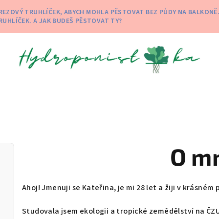
 NEREZOVÝ TRUHLÍČEK, ABYCH MOHLA PĚSTOVAT BEZ PŮDY NA BALKON
RUHLÍČEK. A JAK BUDEŠ PĚSTOVAT TY?
O m
Ahoj! Jmenuji se Kateřina, je mi 28 let a žiji v krásném
Studovala jsem ekologii a tropické zemědělství na ČZ