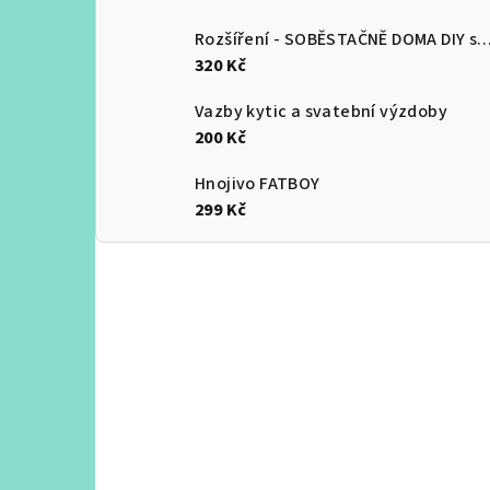
Rozšíření - SOBĚSTAČNĚ DOMA DIY 
320 Kč
Vazby kytic a svatební výzdoby
200 Kč
Hnojivo FATBOY
299 Kč