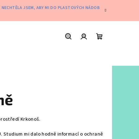
Ě. NECHTĚLA JSEM, ABY MI DO PLASTOVÝCH NÁDOB
Hledat
Přihlášení
Nákupní
košík
ně
 prostředí Krkonoš.
U. Studium mi dalo hodně informací o ochraně