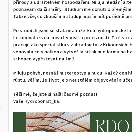
přírody a udržitelném hospodaření. Miluju hledání alt
poznávám další směry. Studium mě donutilo přemýšlet
Takže vše, co zkouším a studuji musím mít pořádně 
Po studiích jsem se stala manažerkou hydroponické far
fascinovala svou inovativností a precizností. Ta čist
pracuji jako specialistka v zahradnictví v Krkonoších
věnovala celý balkon a vytvořila si tak minifarmu na ba
schopen vypěstovat na 1m2.
Miluju pohyb, nesnáším stereotyp a nudu. Každý den h
růstu. Věřím, že život je o neustálém objevování a učen
Těší mě, že jste si našli čas mě poznat!
Vaše Hydroponist_ka.