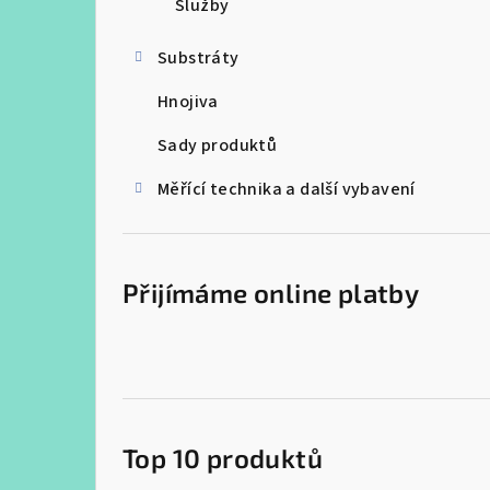
Služby
r
a
Substráty
n
Hnojiva
n
Sady produktů
í
Měřící technika a další vybavení
p
a
Přijímáme online platby
n
e
l
Top 10 produktů