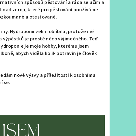
ernativních způsobů pěstování a ráda se učím a
 nad zdroji, které pro pěstování používáme.
prozkoumané a otestované.
my. Hydroponii velmi oblíbila, protože mě
ota výpěstků je prostě něco výjimečného.
Teď
. Hydroponie je moje hobby, kterému jsem
lkoně, abych viděla kolik potravin je člověk
ledám nové výzvy a příležitosti k osobnímu
í se.