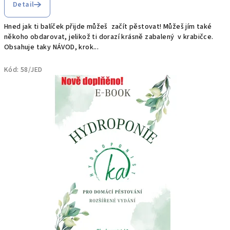
Detail
ě
Hned jak ti balíček přijde můžeš začít pěstovat! Můžeš jím také
t
někoho obdarovat, jelikož ti dorazí krásně zabalený v krabičce.
Obsahuje taky NÁVOD, krok...
ě
Kód:
58/JED
š
í
,
ž
e
j
s
t