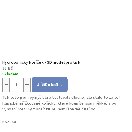
Hydroponický košíček - 3D model pro tisk
60 Kč
Skladem
−
+
Do košíku
Tak toto jsem vymýšlela a testovala dlouho, ale stálo to za to!
Klasické mřížkované košíčky, které koupíte jsou měkké, a po
vyndání rostliny z košíčku se velmi špatně čistí od...
Kód:
64