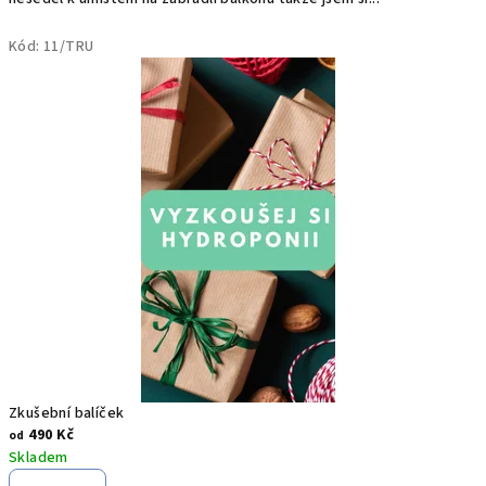
n
Kód:
11/TRU
i
s
t
_
k
y
.
M
o
Zkušební balíček
c
490 Kč
od
Skladem
m