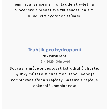
jem ráda, že jsem si mohla udělat výlet na
Slovensko a předat své zkušenosti dalším
budoucím hydroponistům ☺️.
Truhlík pro hydroponii
Hydroponistka
5.4.2025
Odpověď
Současně můžete pěstovat kolik druhů chcete.
Bylinky můžete míchat mezi sebou nebo je
kombinovat třeba s rajčaty. Bazalka a rajče je
dokonalá kombinace ☺️