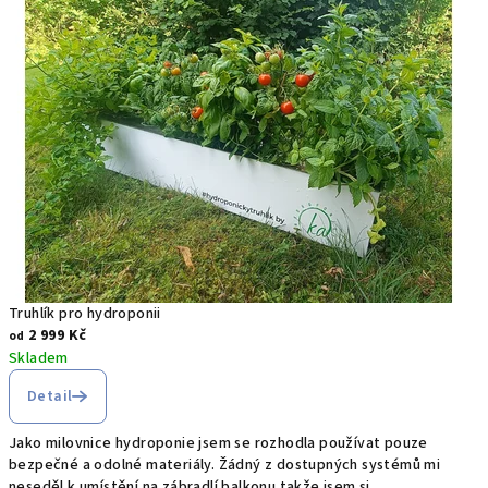
j
t
e
u
@
h
y
d
Truhlík pro hydroponii
2 999 Kč
od
r
Skladem
o
Detail
p
Jako milovnice hydroponie jsem se rozhodla používat pouze
bezpečné a odolné materiály. Žádný z dostupných systémů mi
o
neseděl k umístění na zábradlí balkonu takže jsem si...