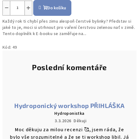
−
+
Do košíku
Každý rok ti chybí přes zimu alespoň čerstvé bylinky? Představ si
jaké to je, moci si utrhnout pro vaření čerstvou zelenou nať v zimě.
Tento doplněk k E-booku se zaměřuje na...
Kód:
49
Poslední komentáře
Hydroponický workshop PŘIHLÁŠKA
Hydroponistka
3.3.2026
Děkuji
Moc děkuju za milou recenzi 🥰, jsem ráda, že
bylo vše srozumitelné a že se ti workshop libil. Já