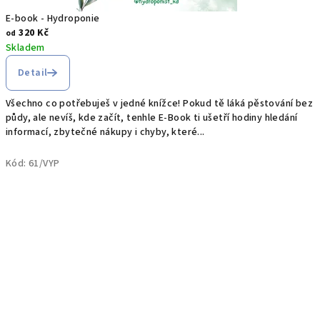
e
E-book - Hydroponie
z
320 Kč
od
Skladem
d
Detail
e
Všechno co potřebuješ v jedné knížce! Pokud tě láká pěstování bez
.
půdy, ale nevíš, kde začít, tenhle E-Book ti ušetří hodiny hledání
informací, zbytečné nákupy i chyby, které...
Kód:
61/VYP