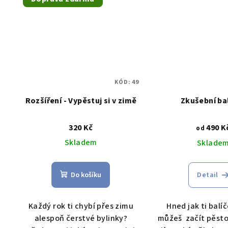
KÓD:
49
Rozšíření - Vypěstuj si v zimě
Zkušební ba
320 Kč
490 K
od
Skladem
Sklade
Do košíku
Detail
Každý rok ti chybí přes zimu
Hned jak ti balíč
alespoň čerstvé bylinky?
můžeš začít pěsto