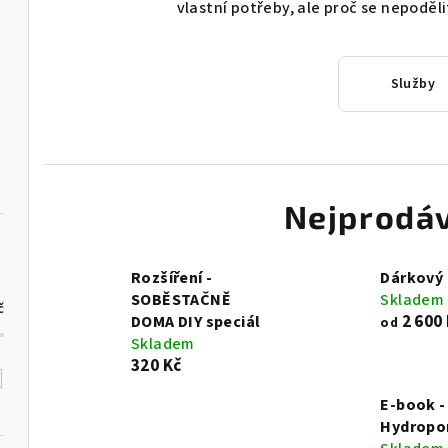
vlastní potřeby, ale proč se nepoděli
Služby
Nejprodáv
Rozšíření -
Dárkový
SOBĚSTAČNĚ
Skladem
č
2 600
DOMA DIY speciál
od
Skladem
320 Kč
E-book -
Hydropo