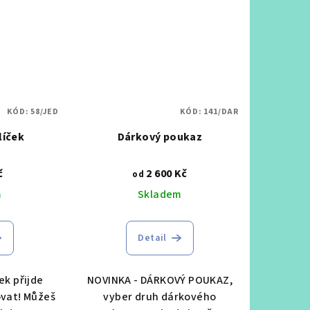
KÓD:
58/JED
KÓD:
141/DAR
líček
Dárkový poukaz
č
2 600 Kč
od
m
Skladem
Detail
ek přijde
NOVINKA - DÁRKOVÝ POUKAZ,
vat! Můžeš
vyber druh dárkového