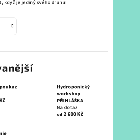
t, když je jediný svého druhu!
anější
 poukaz
Hydroponický
workshop
 Kč
PŘIHLÁŠKA
Na dotaz
2 600 Kč
od
nie