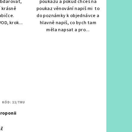
obdarovat,
poukazu a pokud chceš na
í krásně
poukaz věnování napiš mi to
abičce.
do poznámky k objednávce a
OD, krok...
hlavně napiš, co bych tam
měla napsat a pro...
KÓD:
11/TRU
droponii
Kč