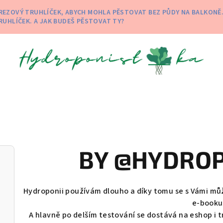
 NEREZOVÝ TRUHLÍČEK, ABYCH MOHLA PĚSTOVAT BEZ PŮDY NA BALKON
RUHLÍČEK. A JAK BUDEŠ PĚSTOVAT TY?
BY @HYDROP
Hydroponii používám dlouho a díky tomu se s Vámi můžu
e-booku
A hlavně po delším testování se dostává na eshop i tr