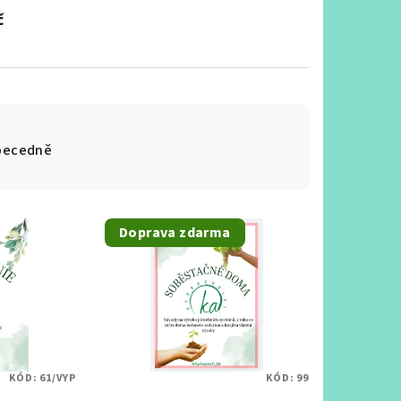
č
becedně
Doprava zdarma
KÓD:
61/VYP
KÓD:
99