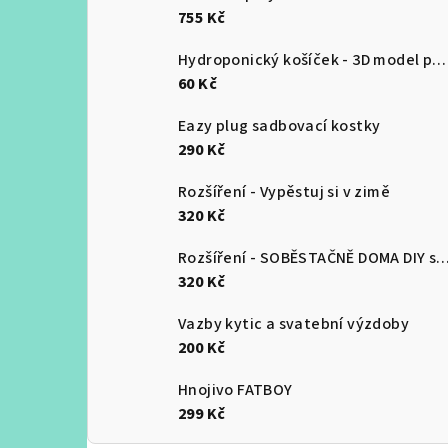
755 Kč
Hydroponický košíček - 3D model pro tisk
60 Kč
Eazy plug sadbovací kostky
290 Kč
Rozšíření - Vypěstuj si v zimě
320 Kč
Rozšíření - SOBĚSTAČNĚ DOMA DIY 
320 Kč
Vazby kytic a svatební výzdoby
200 Kč
Hnojivo FATBOY
299 Kč