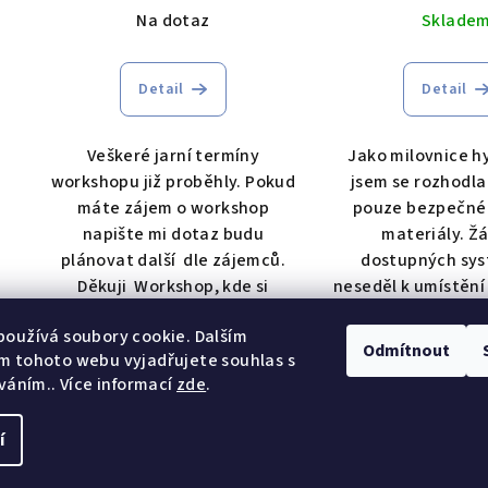
Na dotaz
Sklade
Detail
Detail
Veškeré jarní termíny
Jako milovnice h
workshopu již proběhly. Pokud
jsem se rozhodla
máte zájem o workshop
pouze bezpečné 
napište mi dotaz budu
materiály. Ž
plánovat další dle zájemců.
dostupných sy
Děkuji Workshop, kde si
neseděl k umístění
projdeme teorii...
balkonu takže js
oužívá soubory cookie. Dalším
Odmítnout
m tohoto webu vyjadřujete souhlas s
íváním.. Více informací
zde
.
8
položek c
O
v
í
Copyright 2026
Hy
l