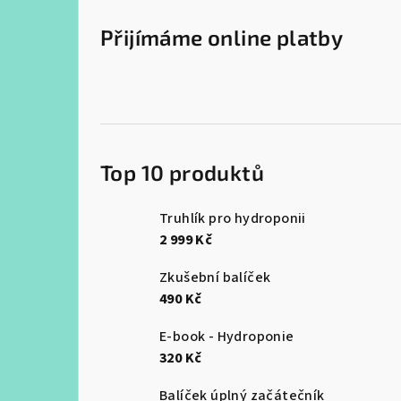
Přijímáme online platby
Top 10 produktů
Truhlík pro hydroponii
2 999 Kč
Zkušební balíček
490 Kč
E-book - Hydroponie
320 Kč
Balíček úplný začátečník