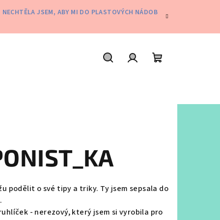
Ě. NECHTĚLA JSEM, ABY MI DO PLASTOVÝCH NÁDOB
Hledat
Přihlášení
Nákupní
košík
ONIST_KA
 podělit o své tipy a triky. Ty jsem sepsala do
.
uhlíček - nerezový, který jsem si vyrobila pro