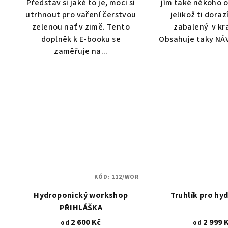
Představ si jaké to je, moci si
jím také někoho 
utrhnout pro vaření čerstvou
jelikož ti doraz
zelenou nať v zimě. Tento
zabalený v kr
doplněk k E-booku se
Obsahuje taky NÁV
zaměřuje na...
KÓD:
112/WOR
Hydroponický workshop
Truhlík pro hy
PŘIHLÁŠKA
2 600 Kč
2 999 
od
od