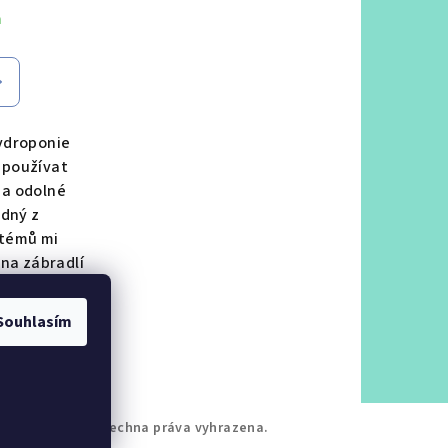
m
ydroponie
 používat
a odolné
ádný z
stémů mi
 na zábradlí
em si...
Souhlasím
elkem
droponistka
. Všechna práva vyhrazena.