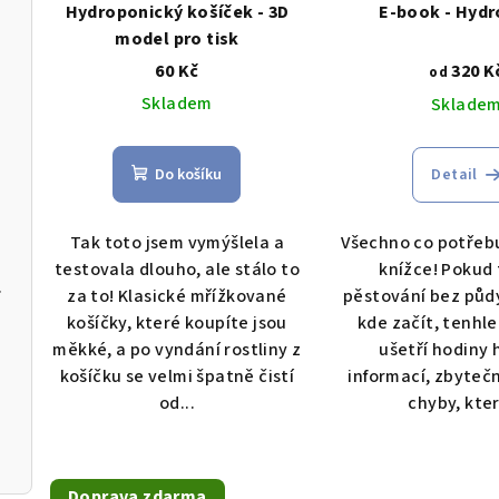
Hydroponický košíček - 3D
E-book - Hydr
r
d
model pro tisk
o
60 Kč
320 K
u
od
Skladem
d
Sklade
k
u
t
Do košíku
Detail
k
ů
t
Tak toto jsem vymýšlela a
Všechno co potřebu
testovala dlouho, ale stálo to
knížce! Pokud 
ů
speciál
za to! Klasické mřížkované
pěstování bez půdy
košíčky, které koupíte jsou
kde začít, tenhle
měkké, a po vyndání rostliny z
ušetří hodiny 
košíčku se velmi špatně čistí
informací, zbyteč
od...
chyby, kter
Doprava zdarma