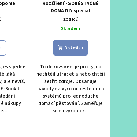
oponie
Rozšíření - SOBĚSTAČNĚ
DOMA DIY speciál
č
320 Kč
Skladem
m
Do košíku
ješ v jedné
Tohle rozšíření je pro ty, co
tě láká
nechtějí utrácet a nebo chtějí
, ale nevíš,
šetřit zdroje. Obsahuje
 E-Book ti
návody na výrobu pěstebních
hledání
systémů pro jednoduché
né nákupy i
domácí pěstování. Zaměřuje
é...
se na výrobu z...