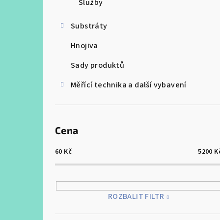
Služby
r
a
Substráty
n
Hnojiva
n
Sady produktů
í
Měřící technika a další vybavení
p
a
Cena
n
e
60
Kč
5200
K
l
ROZBALIT FILTR