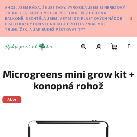
Přejít
AHOJ, JSEM RÁDA, ŽE JSI TADY. VYROBILA JSEM SI NEREZOVÝ
na
TRUHLÍČEK, ABYCH MOHLA PĚSTOVAT BEZ PŮDY NA
obsah
BALKONĚ. NECHTĚLA JSEM, ABY MI DO PLASTOVÝCH NÁDOB
PRALO KAŽDÝ DEN SLUNÍČKO A PROTO VZNIKL MŮJ
TRUHLÍČEK. A JAK BUDEŠ PĚSTOVAT TY?
Nákupní
Hledat
Přihlášení
Microgreens mini grow kit +
košík
konopná rohož
Akce