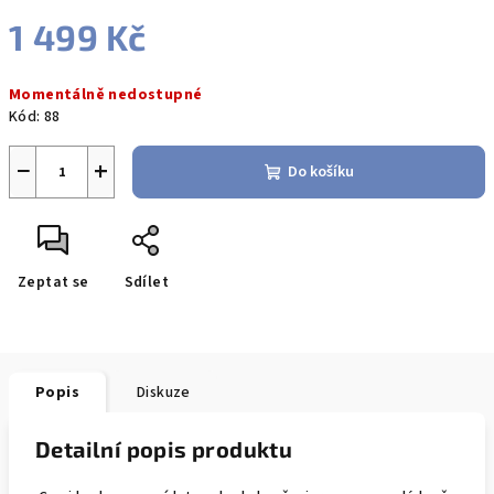
1 499 Kč
Měrná
Momentálně nedostupné
cena:
Kód:
88
−
+
Do košíku
Zeptat se
Sdílet
Popis
Diskuze
Detailní popis produktu