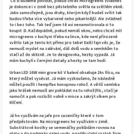
Co si budeme povídat, pokud chceš microgreens zvládneš
je dokonce i v zimě bez pěstebního světla na světlém okně.
Jako samozřejmě, jsou druhy, kterým když budeš svítit tak
budou třeba více vybarvené nebo pikantnější. Ale zvládneš
to i bez toho. Tak teď jsem tě asi nenamotivovala si to
koupit :D. Každopádně, pokud nemáš okno, nebo chceš mít
microgreens v kuchyni třeba na lince, kde není přirozené
světlo tak je tento kit přímo pro tebe! Další fajn věc je, že
nemusíš myslet na zalévání, dáš dolů vodu a semínkům to
stačí až do sklizně. Je to designovka, hezky vypadá. Já
mám kuchyň s černými detaily a hezky se tam hodí.
Urban LED 16W mini grow kit V balení obsahuje 2ks filcu, na
který můžeš vysévat. Já mám vyzkoušeno, že následně
můžeš použít i hempflax konopnou rohož. A větší semínka
jako hrášek nemusíš ani pokládat na tu rohož(filc, stačí je
namočit a pak rozložit volně v misce a zakrýt víkem pro
klíčení.
Já ho využívám na jaře pro sazeničky které v tom
předpěstovám. Na microgreens ho využívám v zimě.
Substrátové kostky se semenáčky pokládám rovnou na
plato a do podmisky naleji vodu, později slabý roztok živin.