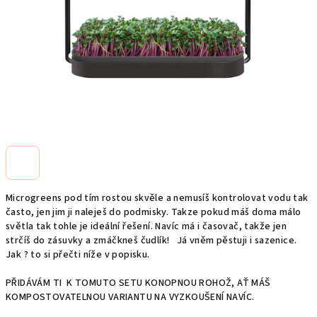
Microgreens pod tím rostou skvěle a nemusíš kontrolovat vodu tak
často, jen jim ji naleješ do podmisky. Takze pokud máš doma málo
světla tak tohle je ideální řešení. Navíc má i časovač, takže jen
strčíš do zásuvky a zmáčkneš čudlík! Já vněm pěstuji i sazenice.
Jak ? to si přečti níže v popisku.
PŘIDÁVÁM TI K TOMUTO SETU KONOPNOU ROHOŽ, AŤ MÁŠ
KOMPOSTOVATELNOU VARIANTU NA VYZKOUŠENÍ NAVÍC.