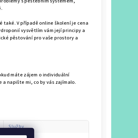
ké problémy s pěstebním systémem,
ě.
é také. V případě online školení je cena
droponií vysvětlím vám její principy a
cké pěstování pro vaše prostory a
okud máte zájem o individuální
e a napište mi, co by vás zajímalo.
Služby