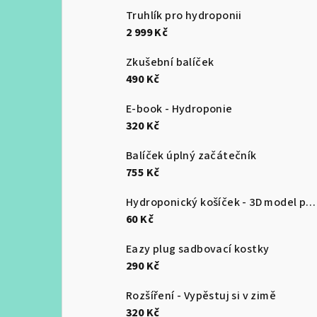
Truhlík pro hydroponii
2 999 Kč
Zkušební balíček
490 Kč
E-book - Hydroponie
320 Kč
Balíček úplný začátečník
755 Kč
Hydroponický košíček - 3D model pro tisk
60 Kč
Eazy plug sadbovací kostky
290 Kč
Rozšíření - Vypěstuj si v zimě
320 Kč