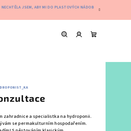
Ě. NECHTĚLA JSEM, ABY MI DO PLASTOVÝCH NÁDOB
Hledat
Přihlášení
Nákupní
košík
DROPONIST_KA
onzultace
m zahradnice a specialistka na hydroponii.
ývám se permakulturním hospodařením.
adím! S pěstováním klasickým,