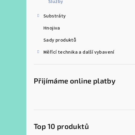
Služby
r
a
Substráty
n
Hnojiva
n
Sady produktů
í
Měřící technika a další vybavení
p
a
Přijímáme online platby
n
e
l
Top 10 produktů