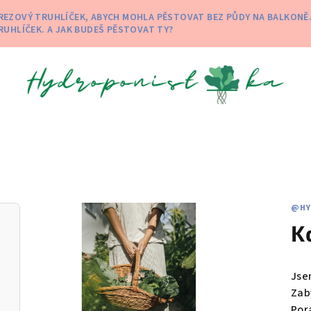
 NEREZOVÝ TRUHLÍČEK, ABYCH MOHLA PĚSTOVAT BEZ PŮDY NA BALKON
RUHLÍČEK. A JAK BUDEŠ PĚSTOVAT TY?
@HY
K
Jse
Zab
Por