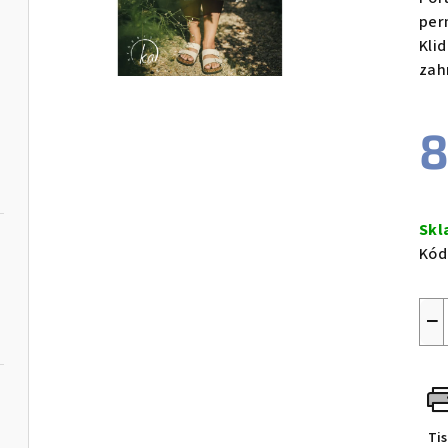
per
Kli
zah
8
Měr
cen
Skl
Kód
−
Ti