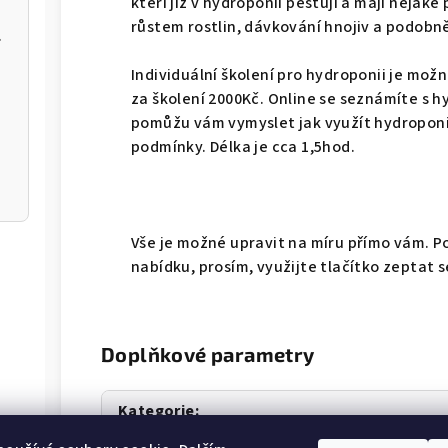
kteří již v hydroponii pěstují a mají něja
růstem rostlin, dávkování hnojiv a podobn
speciál
Individuální školení pro hydroponii je možn
za školení 2000Kč. Online se seznámíte s hy
pomůžu vám vymyslet jak využít hydroponi
podmínky. Délka je cca 1,5hod.
Vše je možné upravit na míru přímo vám. P
nabídku, prosím, využijte tlačítko zeptat s
Doplňkové parametry
Kategorie
: