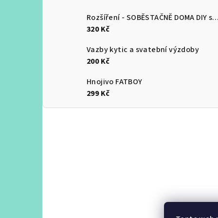
Rozšíření - SOBĚSTAČNĚ DOMA DIY 
320 Kč
Vazby kytic a svatební výzdoby
200 Kč
Hnojivo FATBOY
299 Kč