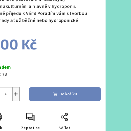
makulturním a hlavně v hydroponii.
dně přijedu k Vám! Poradím vám s tvorbou
rady ať už běžné nebo hydroponické.
00 Kč
ná
a:
adem
:
73
+
Do košíku
sk
Zeptat se
Sdílet