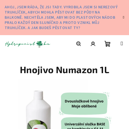
Přejít
AHOJ, JSEM RÁDA, ŽE JSI TADY. VYROBILA JSEM SI NEREZOVÝ
na
TRUHLÍČEK, ABYCH MOHLA PĚSTOVAT BEZ PŮDY NA
obsah
BALKONĚ. NECHTĚLA JSEM, ABY MI DO PLASTOVÝCH NÁDOB
PRALO KAŽDÝ DEN SLUNÍČKO A PROTO VZNIKL MŮJ
TRUHLÍČEK. A JAK BUDEŠ PĚSTOVAT TY?
Nákupní
Hledat
Přihlášení
Hnojivo Numazon 1L
košík