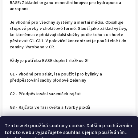
BASE: Základní organo-minerální hnojivo pro hydroponii a
aeroponii.
Je vhodné pro všechny systémy a inertní média. Obsahuje
stopové prvky v chelátové formě. Slouží jako základ výživy,
ke kterému se přidávají další složky podle toho co chcete
pěstovat G1-G11. V poloviční koncentraci je použitelné i do
zeminy. Vyrobeno v ČR.
Vždy je potřeba BASE doplnit složkou G!
G1 - vhodné pro salát, lze použít i pro bylinky a
předpěstování sadby plodové zeleniny
G2 - Předpěstování sazeniček rajčat
G3 - Rajčata ve fázi květu a tvorby plodů
G4 - Jahody
Tento web používá soubory cookie. Dalším procházením
tohoto webu vyjadřujete souhlas s jejich používáním..
G5 - Okurky