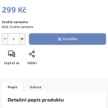
299 Kč
Měrná
Zvolte variantu
cena:
Kód:
Zvolte variantu
−
+
Do košíku
Zeptat se
Sdílet
Popis
Diskuze
Detailní popis produktu